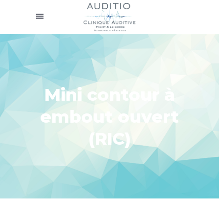
Mini contour à
embout ouvert
(RIC)