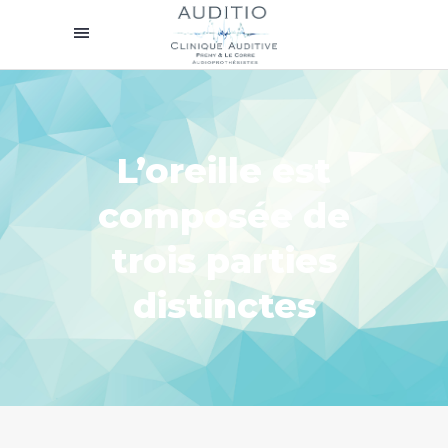
L’oreille est
composée de
trois parties
distinctes