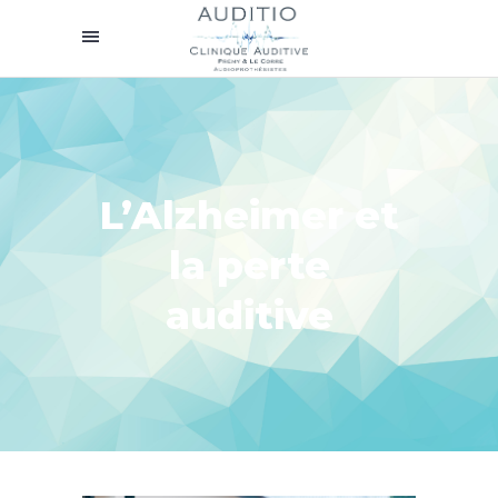
L’Alzheimer et
la perte
auditive