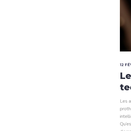
12 FÉ
Le
te
Les a
proth
intel
Qu’es