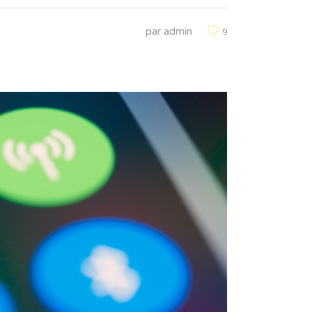
par
admin
9