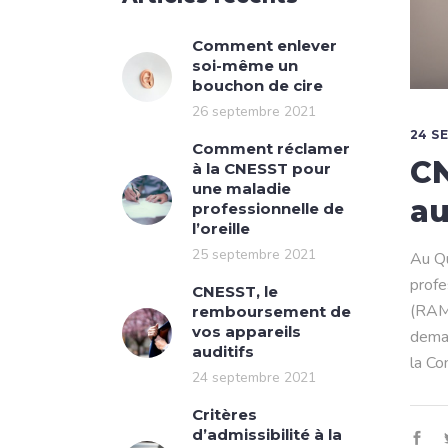
Comment enlever
soi-même un
bouchon de cire
26 septembre 2021
24 S
Comment réclamer
CN
à la CNESST pour
une maladie
au
professionnelle de
l’oreille
25 septembre 2021
Au Qu
profe
CNESST, le
(RAMQ
remboursement de
vos appareils
deman
auditifs
la Co
24 septembre 2021
Critères
d’admissibilité à la