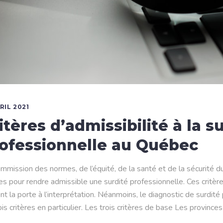
RIL 2021
itères d’admissibilité à la s
ofessionnelle au Québec
mmission des normes, de l’équité, de la santé et de la sécurité d
res pour rendre admissible une surdité professionnelle. Ces critè
nt la porte à l’interprétation. Néanmoins, le diagnostic de surdit
ois critères en particulier. Les trois critères de base Les provinc