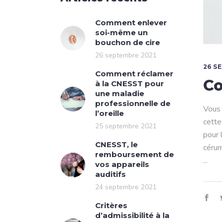
Comment enlever
soi-même un
bouchon de cire
26 septembre 2021
26 S
Comment réclamer
Co
à la CNESST pour
une maladie
professionnelle de
Vous 
l’oreille
cette
25 septembre 2021
pour 
CNESST, le
cérum
remboursement de
vos appareils
auditifs
24 septembre 2021
Critères
d’admissibilité à la