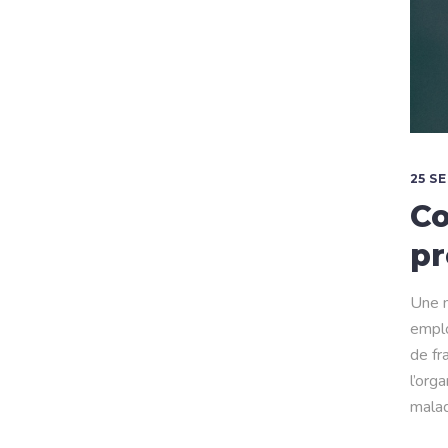
25 S
Co
pr
Une m
emplo
de fr
l’org
malad