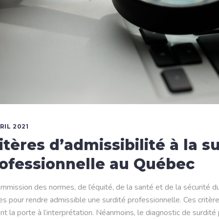
RIL 2021
itères d’admissibilité à la s
ofessionnelle au Québec
mmission des normes, de l’équité, de la santé et de la sécurité d
res pour rendre admissible une surdité professionnelle. Ces critè
nt la porte à l’interprétation. Néanmoins, le diagnostic de surdit