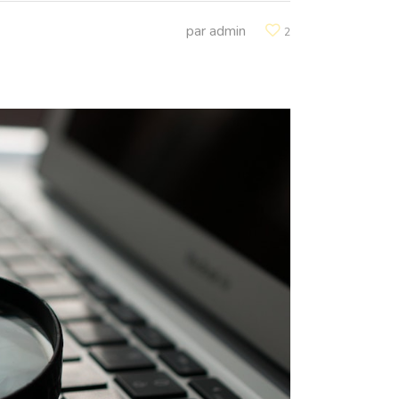
par
admin
2