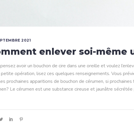
EPTEMBRE 2021
mment enlever soi-même u
pensez avoir un bouchon de cire dans une oreille et voulez l’en
 petite opération, lisez ces quelques renseignements. Vous prév
les prochaines apparitions de bouchon de cérumen, si prochaines f
en? Le cérumen est une substance cireuse et jaunâtre sécrétée par l