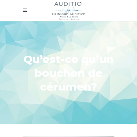
Qu’est-ce qu’un
bouchon de
cérumen?