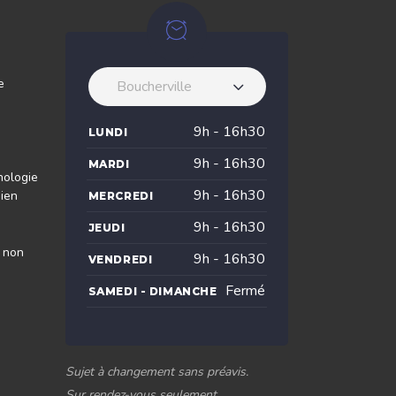
e
Boucherville
9h - 16h30
LUNDI
9h - 16h30
MARDI
nologie
9h - 16h30
dien
MERCREDI
9h - 16h30
JEUDI
s non
9h - 16h30
VENDREDI
Fermé
SAMEDI - DIMANCHE
Sujet à changement sans préavis.
Sur rendez-vous seulement.