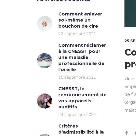
Comment enlever
soi-même un
bouchon de cire
26 septembre 2021
25 S
Comment réclamer
Co
à la CNESST pour
une maladie
pr
professionnelle de
l’oreille
25 septembre 2021
Une m
emplo
CNESST, le
de fr
remboursement de
vos appareils
l’org
auditifs
malad
24 septembre 2021
Critères
d’admissibilité à la