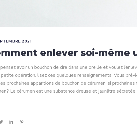
EPTEMBRE 2021
mment enlever soi-même u
pensez avoir un bouchon de cire dans une oreille et voulez l’en
 petite opération, lisez ces quelques renseignements. Vous prév
les prochaines apparitions de bouchon de cérumen, si prochaines f
en? Le cérumen est une substance cireuse et jaunâtre sécrétée par l