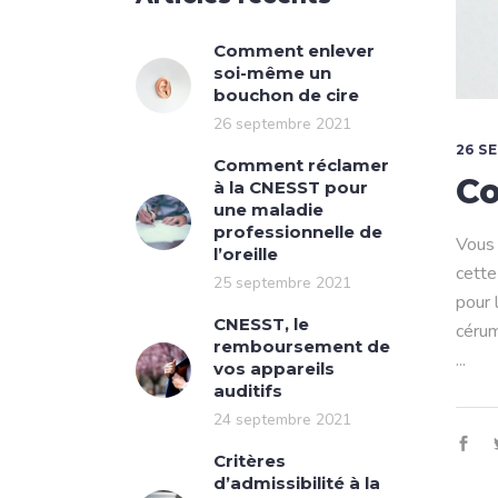
Comment enlever
soi-même un
bouchon de cire
26 septembre 2021
26 S
Comment réclamer
Co
à la CNESST pour
une maladie
professionnelle de
Vous 
l’oreille
cette
25 septembre 2021
pour 
CNESST, le
cérum
remboursement de
vos appareils
auditifs
24 septembre 2021
Critères
d’admissibilité à la