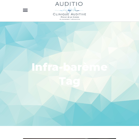
Infra-barème
Tag