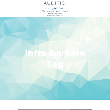
Infra-barème
Tag