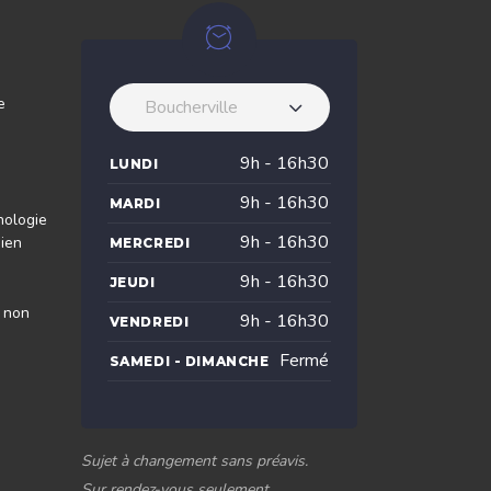
e
Boucherville
9h - 16h30
LUNDI
9h - 16h30
MARDI
nologie
9h - 16h30
dien
MERCREDI
9h - 16h30
JEUDI
s non
9h - 16h30
VENDREDI
Fermé
SAMEDI - DIMANCHE
Sujet à changement sans préavis.
Sur rendez-vous seulement.