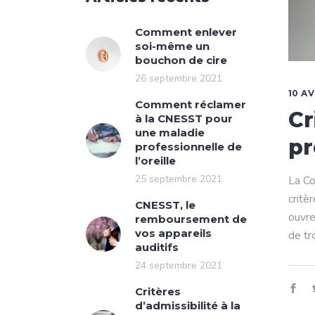
Comment enlever
soi-même un
bouchon de cire
26 septembre 2021
10 AV
Comment réclamer
Cr
à la CNESST pour
une maladie
pr
professionnelle de
l’oreille
25 septembre 2021
La Co
critè
CNESST, le
ouvre
remboursement de
vos appareils
de tr
auditifs
24 septembre 2021
Critères
d’admissibilité à la