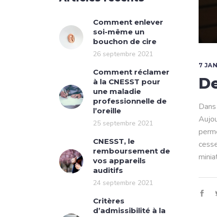
Comment enlever
soi-même un
bouchon de cire
26 septembre 2021
7 JA
Comment réclamer
De
à la CNESST pour
une maladie
professionnelle de
Dans 
l’oreille
Aujou
25 septembre 2021
perme
CNESST, le
cesse
remboursement de
minia
vos appareils
auditifs
24 septembre 2021
Critères
d’admissibilité à la