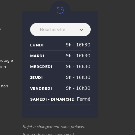
e
Boucherville
9h - 16h30
LUNDI
9h - 16h30
MARDI
nologie
9h - 16h30
dien
MERCREDI
9h - 16h30
JEUDI
s non
9h - 16h30
VENDREDI
Fermé
SAMEDI - DIMANCHE
Sujet à changement sans préavis.
Sur rendez-vous seulement.