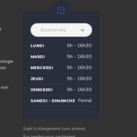
e
Boucherville
9h - 16h30
LUNDI
9h - 16h30
MARDI
nologie
9h - 16h30
dien
MERCREDI
9h - 16h30
JEUDI
s non
9h - 16h30
VENDREDI
Fermé
SAMEDI - DIMANCHE
Sujet à changement sans préavis.
Sur rendez-vous seulement.