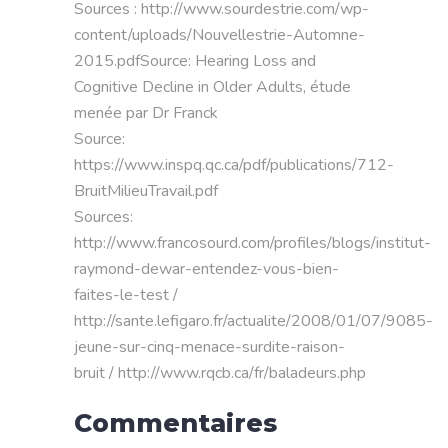
Sources : http://www.sourdestrie.com/wp-
content/uploads/Nouvellestrie-Automne-
2015.pdfSource: Hearing Loss and
Cognitive Decline in Older Adults, étude
menée par Dr Franck
Source:
https://www.inspq.qc.ca/pdf/publications/712-
BruitMilieuTravail.pdf
Sources:
http://www.francosourd.com/profiles/blogs/institut-
raymond-dewar-entendez-vous-bien-
faites-le-test /
http://sante.lefigaro.fr/actualite/2008/01/07/9085-
jeune-sur-cinq-menace-surdite-raison-
bruit / http://www.rqcb.ca/fr/baladeurs.php
Commentaires