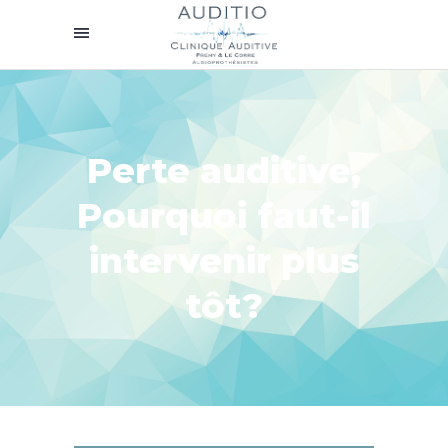
Perte auditive,
Pourquoi faut-il
intervenir plus
tôt?