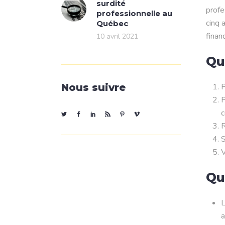
surdité
profe
professionnelle au
cinq 
Québec
finan
10 avril 2021
Qu
P
Nous suivre
P
c
R
S
V
Qu
L
a