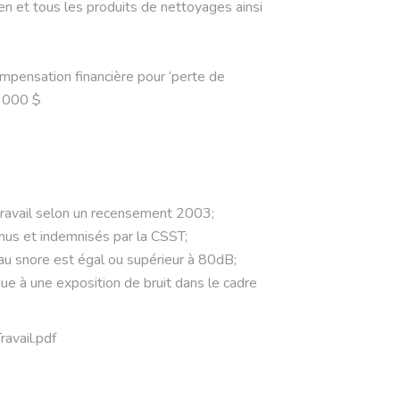
en et tous les produits de nettoyages ainsi
ompensation financière pour ‘perte de
5 000 $
 travail selon un recensement 2003;
us et indemnisés par la CSST;
eau snore est égal ou supérieur à 80dB;
 à une exposition de bruit dans le cadre
ravail.pdf