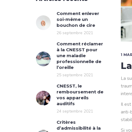
Comment enlever
soi-même un
bouchon de cire
26 septembre 2021
Comment réclamer
à la CNESST pour
1 MA
une maladie
professionnelle de
La
l’oreille
25 septembre 2021
La su
traum
CNESST, le
remboursement de
inten
vos appareils
auditifs
Il es
24 septembre 2021
anti-
stabi
Critères
d’admissibilité à la
Si vo