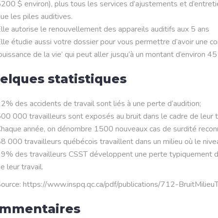
200 $ environ), plus tous les services d’ajustements et d’entreti
ue les piles auditives.
lle autorise le renouvellement des appareils auditifs aux 5 ans
lle étudie aussi votre dossier pour vous permettre d’avoir une c
ouissance de la vie’ qui peut aller jusqu’à un montant d’environ 4
elques statistiques
2% des accidents de travail sont liés à une perte d’audition;
00 000 travailleurs sont exposés au bruit dans le cadre de leur
haque année, on dénombre 1500 nouveaux cas de surdité reconn
8 000 travailleurs québécois travaillent dans un milieu où le niv
9% des travailleurs CSST développent une perte typiquement due
e leur travail.
ource: https://www.inspq.qc.ca/pdf/publications/712-BruitMilieuT
mmentaires