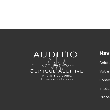
Nav
Soluti
Votre 
Consei
Implic
Protec