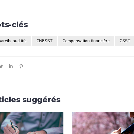
ts-clés
areils auditifs
CNESST
Compensation financière
CSST
ticles suggérés