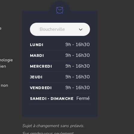
e
Boucherville
9h - 16h30
LUNDI
9h - 16h30
MARDI
nologie
9h - 16h30
dien
MERCREDI
9h - 16h30
JEUDI
s non
9h - 16h30
VENDREDI
Fermé
SAMEDI - DIMANCHE
Sujet à changement sans préavis.
Sur rendez-vous seulement.