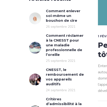
Comment enlever
soi-même un
bouchon de cire
26 septembre 2021
Comment réclamer
1 FÉ
à la CNESST pour
Pe
une maladie
professionnelle de
tô
l’oreille
25 septembre 2021
Enten
CNESST, le
autou
remboursement de
domma
vos appareils
auditifs
l’app
24 septembre 2021
déve
Critères
d’admissibilité à la